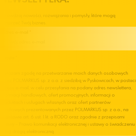
Sprawdzaj nowości, rozwiązania i pomysły, które mogą
wesprzeć Twój biznes.
Adres e-mail
Zgoda
Wyrażam zgodę na przetwarzanie moich danych osobowych
przez POLMARKUS sp. z o.o. z siedzibą w Pyskowicach, w postaci
adresu e-mail, w celu przesyłania na podany adres newslettera,
informacji handlowych, ofert promocyjnych, informacji o
produktach i usługach własnych oraz ofert partnerów
handlowych prezentowanych przez POLMARKUS sp. z o.o., na
podstawie art. 6 ust. 1 lit. a RODO oraz zgodnie z przepisami
ustawy – Prawo komunikacji elektronicznej i ustawy o świadczeniu
usług drogą elektroniczną.