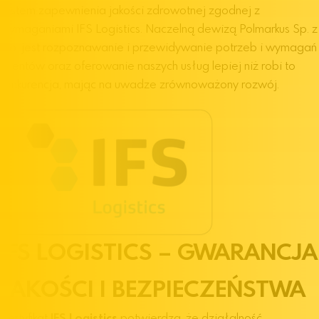
system zapewnienia jakości zdrowotnej zgodnej z
wymaganiami IFS Logistics. Naczelną dewizą Polmarkus Sp. z
o.o. jest rozpoznawanie i przewidywanie potrzeb i wymagań
Klientów oraz oferowanie naszych usług lepiej niż robi to
konkurencja, mając na uwadze zrównoważony rozwój.
IFS LOGISTICS – GWARANCJA
JAKOŚCI I BEZPIECZEŃSTWA
Certyfikat
IFS Logistics
potwierdza, że działalność