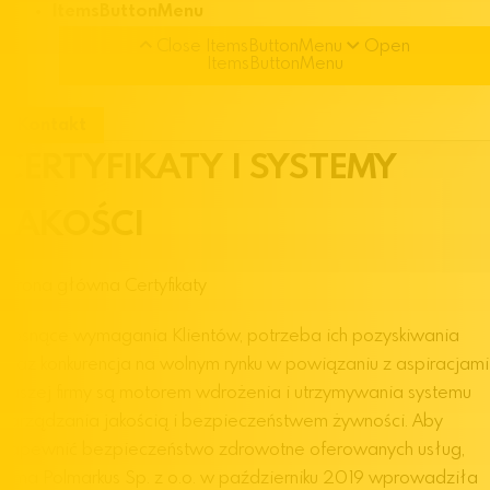
ItemsButtonMenu
Close ItemsButtonMenu
Open
ItemsButtonMenu
Kontakt
CERTYFIKATY I SYSTEMY
JAKOŚCI
Strona główna
Certyfikaty
Rosnące wymagania Klientów, potrzeba ich pozyskiwania
oraz konkurencja na wolnym rynku w powiązaniu z aspiracjami
naszej firmy są motorem wdrożenia i utrzymywania systemu
zarządzania jakością i bezpieczeństwem żywności. Aby
zapewnić bezpieczeństwo zdrowotne oferowanych usług,
firma Polmarkus Sp. z o.o. w październiku 2019 wprowadziła