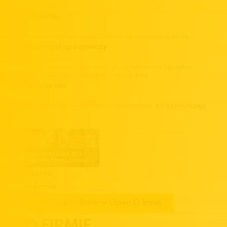
gastronomicznych.
Cukiernie
Pomysły i rozwiązania do budowania nowoczesnej oferty.
Przemysł spożywczy
Import surowców z pierwszej ręki, certyfikowana logistyka i
elastyczność dla produkcji na większą skalę.
Lodziarnie
Niepowtarzalne smaki lodów i wysoka jakość, które przyciągają
klientów.
Oferta
O firmie
Close O firmie
Open O firmie
O FIRMIE