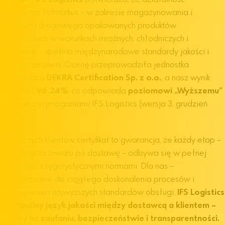
logistyczna Polmarkus – w zakresie magazynowania i
transportu drogowego opakowanych produktów
spożywczych w warunkach mroźnych, chłodniczych i
otoczenia – spełnia międzynarodowe standardy jakości i
bezpieczeństwa. Ocenę przeprowadziła jednostka
certyfikująca
DEKRA Certification Sp. z o.o.
, a nasz wynik
audytu to
96,24%
, co odpowiada
poziomowi „Wyższemu”
zgodnie z wymaganiami IFS Logistics (wersja 3, grudzień
2023).
Dla naszych klientów certyfikat to gwarancja, że każdy etap –
od przyjęcia towaru po dostawę – odbywa się w pełnej
zgodności z rygorystycznymi normami. Dla nas –
zobowiązanie do ciągłego doskonalenia procesów i
utrzymywania najwyższych standardów obsługi.
IFS Logistics
to wspólny język jakości między dostawcą a klientem –
oparty na zaufaniu, bezpieczeństwie i transparentności.