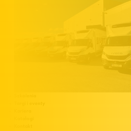
Szkolenia
Targi i eventy
Kariera
Katalogi
Kontakt