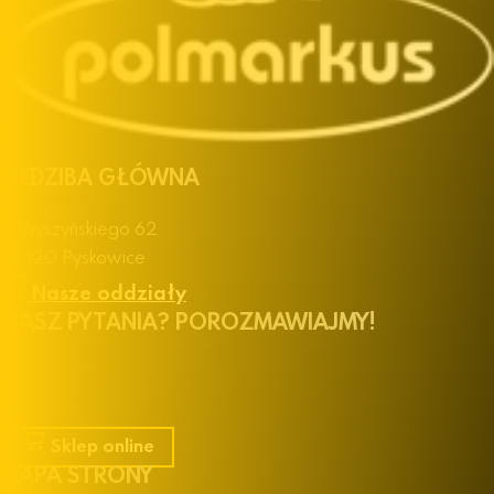
SIEDZIBA GŁÓWNA
ul. Wyszyńskiego 62
44-120 Pyskowice
Nasze oddziały
MASZ PYTANIA? POROZMAWIAJMY!
+48 32 30 19 100
handel@polmarkus.com.pl
Sklep online
MAPA STRONY