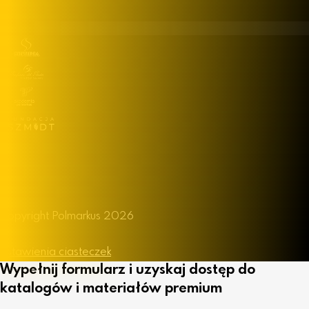
Facebook
LinkedIn
Instagram
YouTube
Copyright Polmarkus 2026
Polityka Prywatności
Ustawienia ciasteczek
Wypełnij formularz i uzyskaj dostęp do
katalogów i materiałów premium
Imię i nazwisko