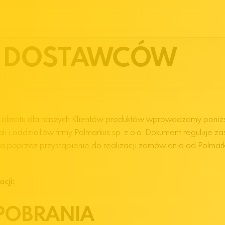
A DOSTAWCÓW
 obrotu dla naszych Klientów produktów wprowadzamy poniżs
 oddziałów firmy Polmarkus sp. z o.o. Dokument reguluje zas
oprzez przystąpienie do realizacji zamówienia od Polmarkus 
cji:
 POBRANIA