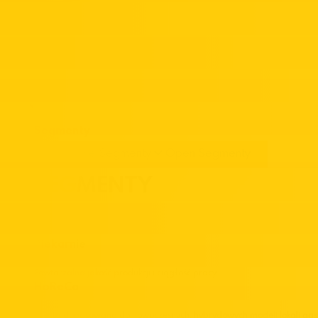
Segmenty
Close Segmenty
Open Segmenty
SEGMENTY
Piekarnie
Powtarzalna jakość produkcji i ciągłość pracy.
HoReCa
Oferta dopasowana do nowoczesnych, hybrydowych modeli lokali gas