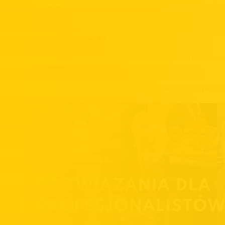
Cukiernie
Pomysły i rozwiązania do budowania nowoczesnej oferty.
Przemysł spożywczy
Import surowców z pierwszej ręki, certyfikowana logistyka i elastycznoś
Lodziarnie
Niepowtarzalne smaki lodów i wysoka jakość, które przyciągają klientó