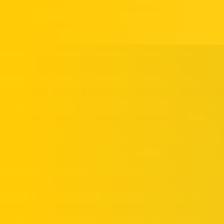
Obsługa i obieg opakowań zwrotnych
Aktualności