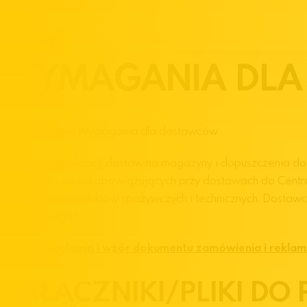
Kontakt
WYMAGANIA DL
Strona główna
Wymagania dla dostawców
W celu optymalizacji dostaw na magazyny i dopuszczenia do
wymogów i zasad obowiązujących przy dostawach do Centrali i
Dostawcami produktów spożywczych i technicznych. Dostawca p
je przestrzegać.
Poniżej regulamin i wzór dokumentu zamówienia i reklama
ZAŁĄCZNIKI/PLIKI DO