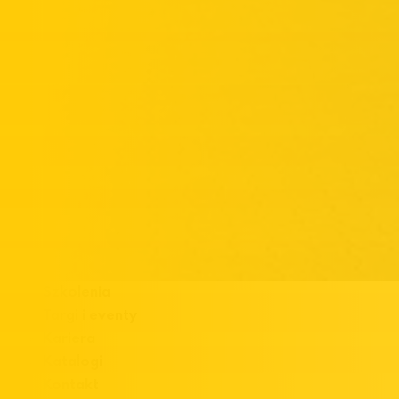
Szkolenia
Targi i eventy
Kariera
Katalogi
Kontakt