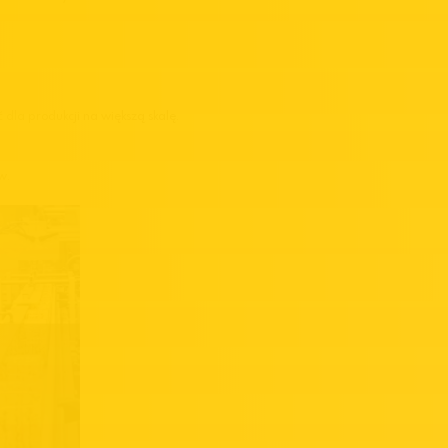
ć dla produkcji na większą skalę.
w.