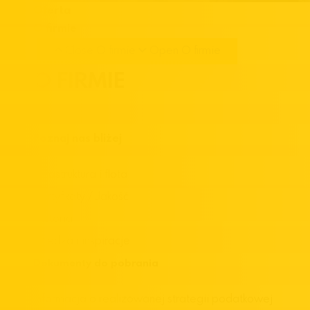
Oferta
O firmie
Close O firmie
Open O firmie
O FIRMIE
Poznaj nas bliżej
Infrastruktura i flota
Certyfikaty / Jakość
Historia
Wiedza i inspiracje
Dokumenty do pobrania
Informacja o realizowanej strategii podatkowej