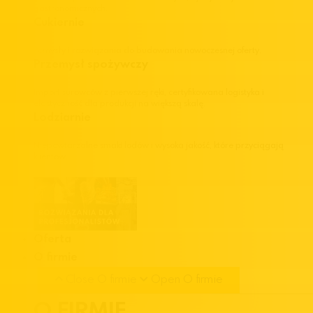
gastronomicznych.
Cukiernie
Pomysły i rozwiązania do budowania nowoczesnej oferty.
Przemysł spożywczy
Import surowców z pierwszej ręki, certyfikowana logistyka i
elastyczność dla produkcji na większą skalę.
Lodziarnie
Niepowtarzalne smaki lodów i wysoka jakość, które przyciągają
klientów.
Oferta
O firmie
Close O firmie
Open O firmie
O FIRMIE