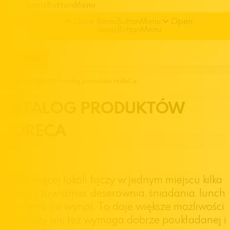
ItemsButtonMenu
Close ItemsButtonMenu
Open
ItemsButtonMenu
Kontakt
Strona główna
Katalog produktów HoReCa
KATALOG
PRODUKTÓW
HORECA
Coraz więcej lokali łączy w jednym miejscu kilka
funkcji – kawiarnia, deserownia, śniadania, lunch
czy oferta na wynos. To daje większe możliwości
sprzedaży, ale też wymaga dobrze poukładanej i