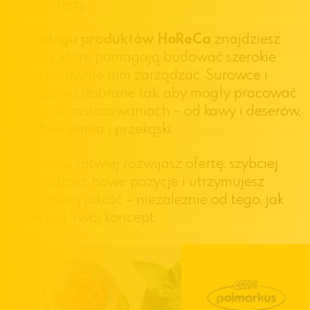
spójnej oferty.
W katalogu produktów HoReCa
znajdziesz
produkty, które pomagają budować szerokie
menu i sprawnie nim zarządzać. Surowce i
rozwiązania dobrane tak, aby mogły pracować
w różnych zastosowaniach – od kawy i deserów,
po szybkie dania i przekąski.
Dzięki temu łatwiej rozwijasz ofertę, szybciej
wprowadzasz nowe pozycje i utrzymujesz
powtarzalną jakość – niezależnie od tego, jak
szeroki jest Twój koncept.