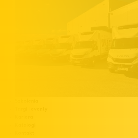
Szkolenia
Targi i eventy
Kariera
Katalogi
Kontakt