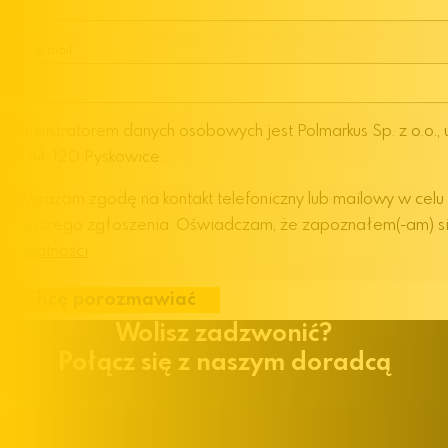
Adres e-mail
Administratorem danych osobowych jest Polmarkus Sp. z o.o., 
62, 44-120 Pyskowice.
Wyrażam zgodę na kontakt telefoniczny lub mailowy w celu
niniejszego zgłoszenia. Oświadczam, że zapoznałem(-am) s
Prywatności
Chcę porozmawiać
Wolisz zadzwonić?
Połącz się z naszym doradcą
+48 32 30 19 100