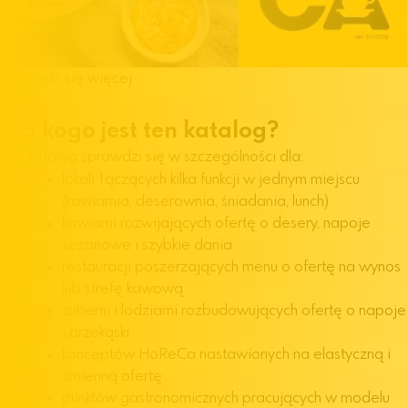
Dowiedz się więcej
Dla kogo jest ten katalog?
Ten katalog sprawdzi się w szczególności dla:
lokali łączących kilka funkcji w jednym miejscu
(kawiarnia, deserownia, śniadania, lunch)
kawiarni rozwijających ofertę o desery, napoje
sezonowe i szybkie dania
restauracji poszerzających menu o ofertę na wynos
lub strefę kawową
cukierni i lodziarni rozbudowujących ofertę o napoje
i przekąski
konceptów HoReCa nastawionych na elastyczną i
zmienną ofertę
punktów gastronomicznych pracujących w modelu