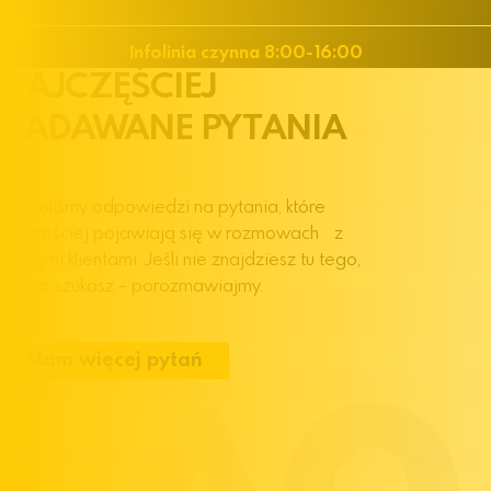
Infolinia czynna 8:00-16:00
NAJCZĘŚCIEJ
ZADAWANE
PYTANIA
Zebraliśmy odpowiedzi na pytania, które
najczęściej pojawiają się w rozmowach z
naszymi klientami. Jeśli nie znajdziesz tu tego,
czego szukasz – porozmawiajmy.
Mam więcej pytań