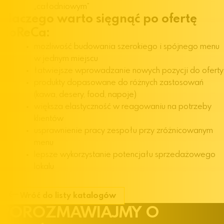
„całodniowym”
Dlaczego warto sięgnąć po ofertę
HoReCa:
możliwość budowania szerokiego i spójnego menu
w jednym miejscu
łatwiejsze wprowadzanie nowych pozycji do oferty
produkty dopasowane do różnych zastosowań
(kawa, desery, food, napoje)
większa elastyczność w reagowaniu na potrzeby
klientów
usprawnienie pracy zespołu przy zróżnicowanym
menu
lepsze wykorzystanie potencjału sprzedażowego
lokalu
Wróć do listy katalogów
POROZMAWIAJMY
O