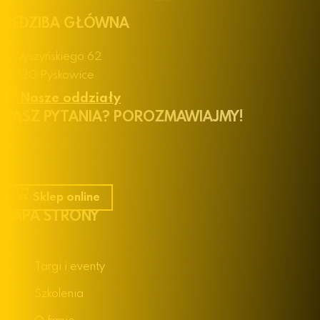
SIEDZIBA GŁÓWNA
ul. Wyszyńskiego 62
44-120 Pyskowice
Nasze oddziały
MASZ PYTANIA? POROZMAWIAJMY!
+48 32 30 19 100
handel@polmarkus.com.pl
Sklep online
MAPA STRONY
Targi i eventy
Szkolenia