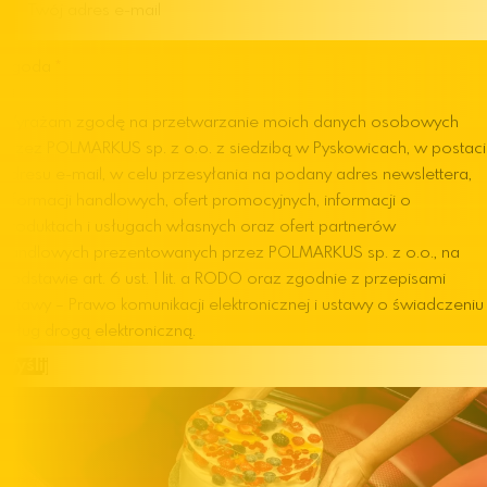
Zgoda
Wyrażam zgodę na przetwarzanie moich danych osobowych
przez POLMARKUS sp. z o.o. z siedzibą w Pyskowicach, w postaci
adresu e-mail, w celu przesyłania na podany adres newslettera,
informacji handlowych, ofert promocyjnych, informacji o
produktach i usługach własnych oraz ofert partnerów
handlowych prezentowanych przez POLMARKUS sp. z o.o., na
podstawie art. 6 ust. 1 lit. a RODO oraz zgodnie z przepisami
ustawy – Prawo komunikacji elektronicznej i ustawy o świadczeniu
usług drogą elektroniczną.
Wyślij