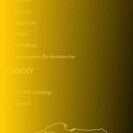
O firmie
Kariera
Segmenty
Oferta
Certyfikaty
Wymagania dla dostawców
NA SKRÓTY
Gazetki i katalogi
Dojazd