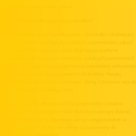
Strona główna
Segmenty
Cukiernie
Dlaczego
cukiernie
wybierają polmarkus?
W cukierni każdy detal ma znaczenie - od smaku i struktury po
wygląd wyrobów. Dlatego kluczowa jest powtarzalna jakość
produkcji oraz rozwiązania, które działają w praktyce.
Dostarczamy sprawdzone surowce o stabilnych parametrach,
dzielimy się wiedzą i inspiracjami oraz wspieramy wdrożenia
i tworzenie receptur dopasowanych do realiów Twojej
cukierni.
Dzięki temu możesz rozwijać ofertę i utrzymać wysoki
poziom produktów każdego dnia.
Zrobimy wszystko, aby poznać Twoje potrzeby i znaleźć
sposób na ich zaspokojenie. Nasi doradcy pomogą dobrać
surowce, opakowania, akcesoria, sprzęt i wyposażenie, a
przede wszystkim zbudować ofertę dopasowaną do
oczekiwań Twoich klientów.