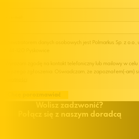
Adres e-mail
Administratorem danych osobowych jest Polmarkus Sp. z o.o., 
62, 44-120 Pyskowice.
Wyrażam zgodę na kontakt telefoniczny lub mailowy w celu
niniejszego zgłoszenia. Oświadczam, że zapoznałem(-am) s
Prywatności
Chcę porozmawiać
Wolisz zadzwonić?
Połącz się z naszym doradcą