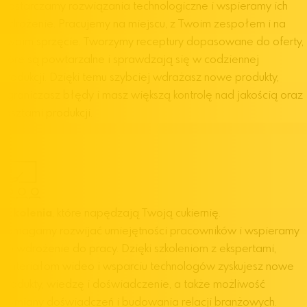
Dostarczamy rozwiązania technologiczne i wspieramy ich
wdrożenie. Pracujemy na miejscu, z Twoim zespołem i na
Twoim sprzęcie. Tworzymy receptury dopasowane do oferty,
które są powtarzalne i sprawdzają się w codziennej
produkcji. Dzięki temu szybciej wdrażasz nowe produkty,
ograniczasz błędy i masz większą kontrolę nad jakością oraz
kosztami produkcji.
Szkolenia
, które napędzają Twoją cukiernię.
Pomagamy rozwijać umiejętności pracowników i wspieramy
ich wdrożenie do pracy. Dzięki szkoleniom z ekspertami,
materiałom wideo i wsparciu technologów zyskujesz nowe
produkty, wiedzę i doświadczenie, a także możliwość
wymiany doświadczeń i budowania relacji branżowych.