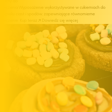
Blachy do
pieczenia
Wyposażenie wykorzystywane w cukierniach do
wypieku ciast i spodów, zapewniające równomierne
pieczenie.
Kup teraz
Dowiedz się więcej