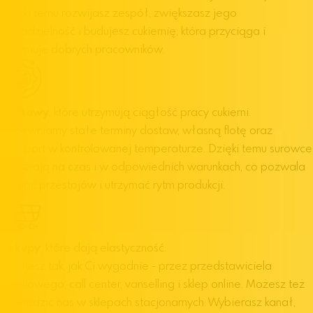
Dzięki temu rozwijasz zespół, zwiększasz jego
samodzielność i budujesz cukiernię, która przyciąga i
utrzymuje dobrych pracowników.
Dostawy
, które utrzymują ciągłość pracy cukierni.
Zapewniamy stałe terminy dostaw, własną flotę oraz
transport w kontrolowanej temperaturze. Dzięki temu surowce
docierają na czas i w odpowiednich warunkach, co pozwala
uniknąć przestojów i utrzymać rytm produkcji.
Zakupy
, które dają elastyczność.
Kupujesz tak, jak Ci wygodnie - przez przedstawiciela
handlowego, call center, vanselling i sklep online. Możesz też
odwiedzić nas w sklepach stacjonarnych. Wybierasz kanał,