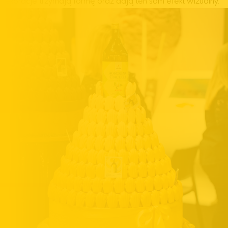
dekoracje trzymają formę oraz dają ten sam efekt wizualny.