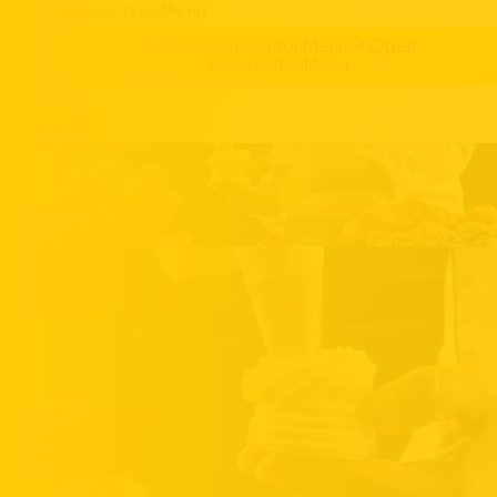
ItemsButtonMenu
Close ItemsButtonMenu
Open
ItemsButtonMenu
Kontakt