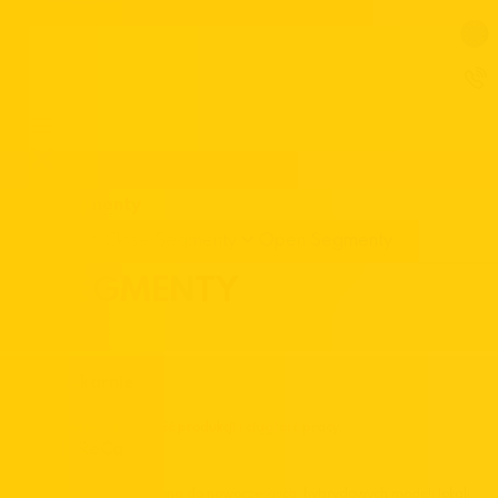
Segmenty
Close Segmenty
Open Segmenty
SEGMENTY
Piekarnie
Powtarzalna jakość produkcji i ciągłość pracy.
HoReCa
Oferta dopasowana do nowoczesnych, hybrydowych modeli lokali