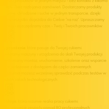
10 000 produktów w jednym miejscu - bez kontaktu z kilkoma
firmami i bez rozbijania zamówień. Dostarczamy produkty
mrożone, chłodzone i suche w jednym transporcie, dzięki
czemu wszystko dojeżdża do Ciebie “na raz”. Upraszczamy
procesy i oszczędzamy czas - Twój i Twoich pracowników.
Wyposażenie
, które pasuje do Twojej cukierni.
Dobieramy maszyny i urządzenia do skali Twojej produkcji.
Zapewniamy montaż, uruchomienie, szkolenie oraz wsparcie
posprzedażowe z dostępem do części zamiennych.
Urządzenia możesz wcześniej sprawdzić podczas testów w
naszych salach technologicznych.
O
bsługa
, która rozumie realia pracy cukierni.
Masz wsparcie zespołu ponad 80 profesjonalnych