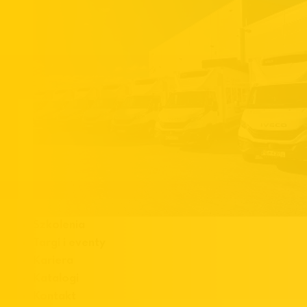
Szkolenia
Targi i eventy
Kariera
Katalogi
Kontakt