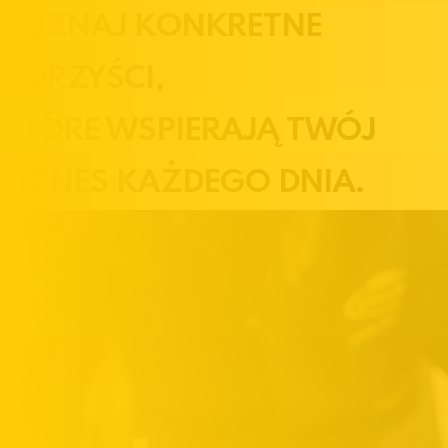
POZNAJ KONKRETNE
KORZYŚCI
,
KTÓRE WSPIERAJĄ TWÓJ
BIZNES KAŻDEGO DNIA.