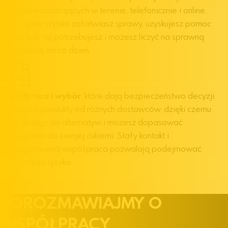
doradców działających w terenie, telefonicznie i online.
Dzięki temu szybko załatwiasz sprawy, uzyskujesz pomoc
wtedy, gdy jej potrzebujesz i możesz liczyć na sprawną
komunikację na co dzień.
W
spółpraca i wybór
, które dają bezpieczeństwo decyzji.
Oferujemy produkty od różnych dostawców, dzięki czemu
masz dostęp do alternatyw i możesz dopasować
rozwiązania do swojej cukierni. Stały kontakt i
uporządkowana współpraca pozwalają podejmować
decyzje bez ryzyka.
POROZMAWIAJMY
O
WSPÓŁPRACY