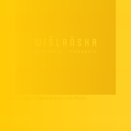
Wiślańska Sieć Cukierni
Kamionki Małe