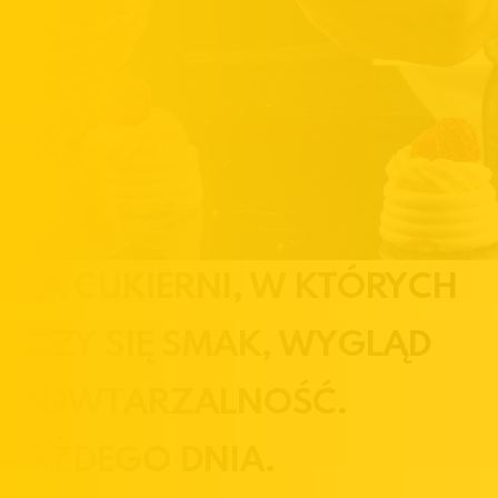
DLA CUKIERNI, W KTÓRYCH
LICZY SIĘ SMAK, WYGLĄD
I POWTARZALNOŚĆ.
KAŻDEGO DNIA.