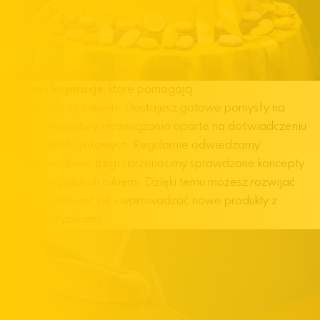
Wiedza i inspiracje
, które pomagają
rozwijać ofertę cukierni.
Dostajesz gotowe pomysły na
produkty, receptury i rozwiązania oparte na doświadczeniu
oraz trendach rynkowych. Regularnie odwiedzamy
międzynarodowe targi i przenosimy sprawdzone koncepty
do realiów polskich cukierni. Dzięki temu możesz rozwijać
ofertę, inspirować się i wprowadzać nowe produkty z
mniejszym ryzykiem.