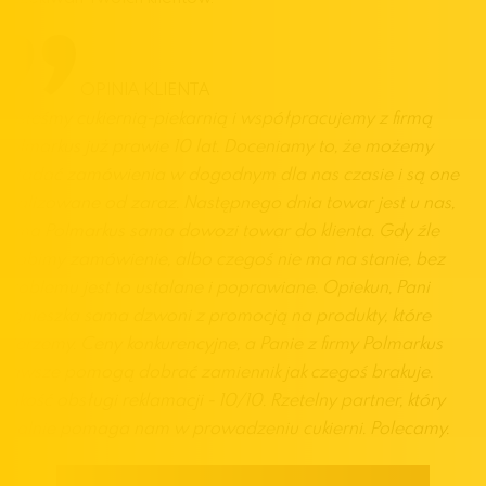
OPINIA KLIENTA
Jesteśmy cukiernią-piekarnią i współpracujemy z firmą
Polmarkus już prawie 10 lat. Doceniamy to, że możemy
składać zamówienia w dogodnym dla nas czasie i są one
realizowane od zaraz. Następnego dnia towar jest u nas,
firma Polmarkus sama dowozi towar do klienta. Gdy źle
zrobimy zamówienie, albo czegoś nie ma na stanie, bez
problemu jest to ustalane i poprawiane. Opiekun, Pani
Agnieszka sama dzwoni z promocją na produkty, które
bierzemy. Ceny konkurencyjne, a Panie z firmy Polmarkus
zawsze pomogą dobrać zamiennik jak czegoś brakuje.
Jakość obsługi reklamacji - 10/10. Rzetelny partner, który
realnie pomaga nam w prowadzeniu cukierni. Polecamy.