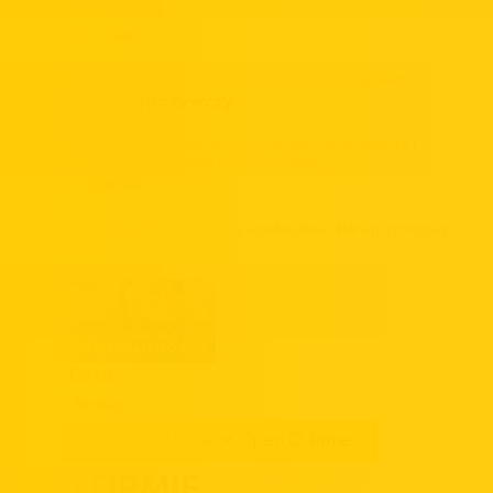
gastronomicznych.
Cukiernie
Pomysły i rozwiązania do budowania nowoczesnej oferty.
Przemysł spożywczy
Import surowców z pierwszej ręki, certyfikowana logistyka i
elastyczność dla produkcji na większą skalę.
Lodziarnie
Niepowtarzalne smaki lodów i wysoka jakość, które przyciągają
klientów.
Oferta
O firmie
Close O firmie
Open O firmie
O FIRMIE