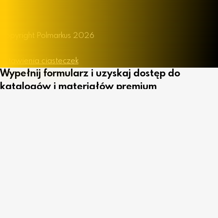
Instagram
YouTube
Copyright Polmarkus 2026
Polityka Prywatności
Ustawienia ciasteczek
Wypełnij formularz i uzyskaj dostęp do
katalogów i materiałów premium
Imię i nazwisko
Adres e-mail
Nazwa firmy