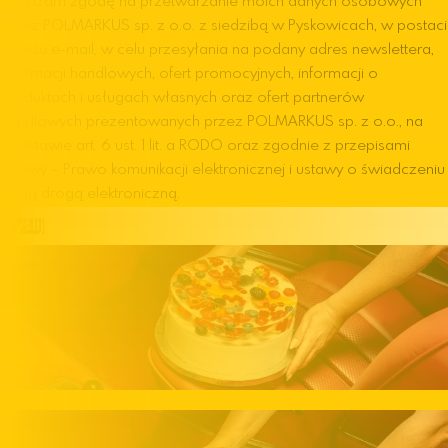
Wyrażam zgodę na przetwarzanie moich danych osobowych
przez POLMARKUS sp. z o.o. z siedzibą w Pyskowicach, w postaci
adresu e-mail, w celu przesyłania na podany adres newslettera,
informacji handlowych, ofert promocyjnych, informacji o
produktach i usługach własnych oraz ofert partnerów
handlowych prezentowanych przez POLMARKUS sp. z o.o., na
podstawie art. 6 ust. 1 lit. a RODO oraz zgodnie z przepisami
ustawy – Prawo komunikacji elektronicznej i ustawy o świadczeniu
usług drogą elektroniczną.
Wyślij