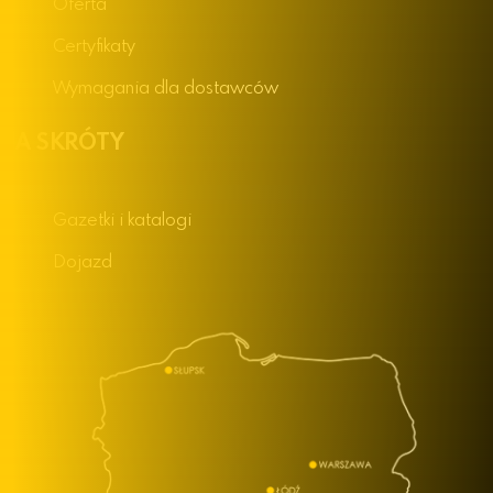
Oferta
Certyfikaty
Wymagania dla dostawców
NA SKRÓTY
Gazetki i katalogi
Dojazd