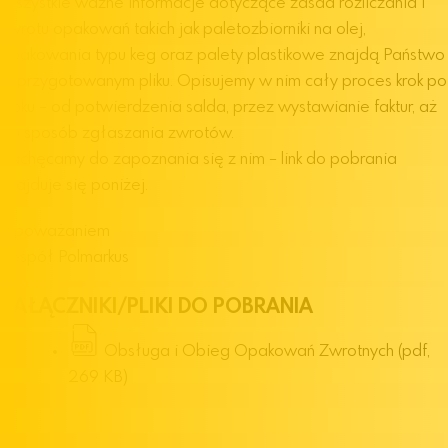
Wszystkie ważne informacje dotyczące zasad rozliczania i
zwrotu opakowań takich jak paletozbiorniki na olej,
opakowania typu keg oraz palety plastikowe znajdą Państwo
w przygotowanym pliku. Opisujemy w nim cały proces krok po
kroku – od potwierdzenia salda, przez wystawianie faktur, aż
po sposób zgłaszania zwrotów.
Zachęcamy do zapoznania się z nim – link do pobrania
znajduje się poniżej.
Z poważaniem
Zespół Polmarkus
ZAŁĄCZNIKI/PLIKI DO POBRANIA
Obsługa i Obieg Opakowań Zwrotnych
(pdf,
269 KB)