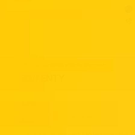
Segmenty
Close Segmenty
Open Segmenty
SEGMENTY
Piekarnie
Powtarzalna jakość produkcji i ciągłość pracy.
HoReCa
Oferta dopasowana do nowoczesnych, hybrydowych modeli lokali