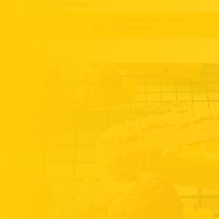
ItemsButtonMenu
Close ItemsButtonMenu
Open
ItemsButtonMenu
Kontakt