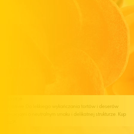
Dekoracje
opłatkowe
Do lekkiego wykańczania tortów i deserów
dekoracjami o neutralnym smaku i delikatnej strukturze.
Kup
teraz