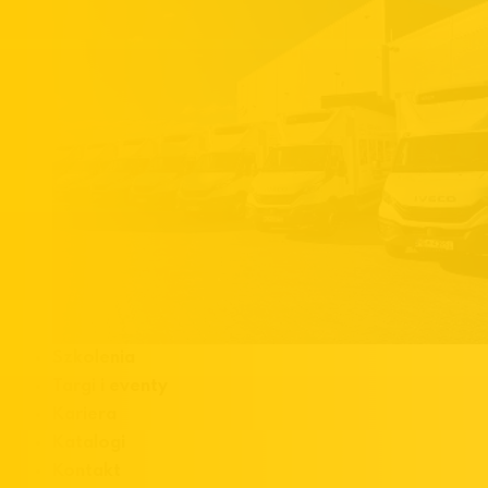
Szkolenia
Targi i eventy
Kariera
Katalogi
Kontakt