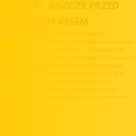
PRODUKT JESZCZE PRZED
PIERWSZYM KĘSEM
Dekoracje cukiernicze to kategoria produktów
przeznaczonych do szybkiego i powtarzalnego wykańczania
tortów, ciast, deserów oraz napojów i serwowanych dań.
Obejmują dekoracje cukrowe, czekoladowe, opłatkowe oraz
elementy sezonowe i okolicznościowe, które pozwalają
tworzyć atrakcyjne wizualnie produkty bez wpływu na ich
smak i strukturę. Znajdują zastosowanie zarówno w
cukiernictwie, jak i w HoReCa - przy dekorowaniu kaw,
drinków, koktajli oraz estetycznym serwowaniu deserów na
talerzu.
1300
+
Indeksów