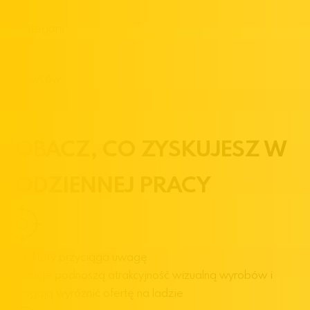
16
Podkategorii
20
+
Dostawców
ZOBACZ,
CO ZYSKUJESZ
W
CODZIENNEJ PRACY
Efekt
, który przyciąga uwagę
Dekoracje podnoszą atrakcyjność wizualną wyrobów i
pomagają wyróżnić ofertę na ladzie.