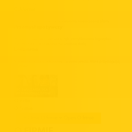
gastronomicznych.
Cukiernie
Pomysły i rozwiązania do budowania nowoczesnej oferty.
Przemysł spożywczy
Import surowców z pierwszej ręki, certyfikowana logistyka i
elastyczność dla produkcji na większą skalę.
Lodziarnie
Niepowtarzalne smaki lodów i wysoka jakość, które przyciągają
klientów.
Oferta
O firmie
Close O firmie
Open O firmie
O FIRMIE