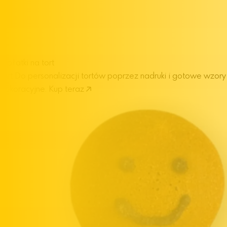
Opłatki na tort
tort
Do personalizacji tortów poprzez nadruki i gotowe wzory
dekoracyjne.
Kup teraz