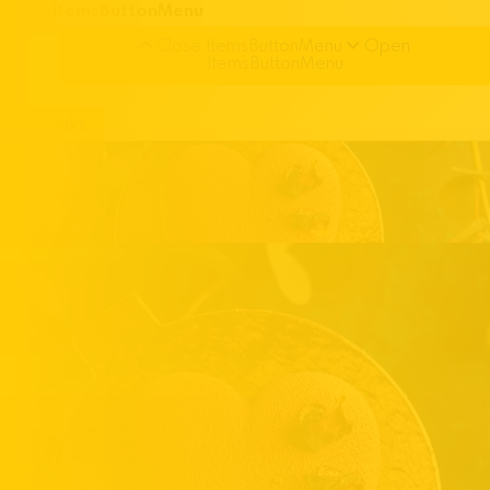
ItemsButtonMenu
Close ItemsButtonMenu
Open
ItemsButtonMenu
Kontakt