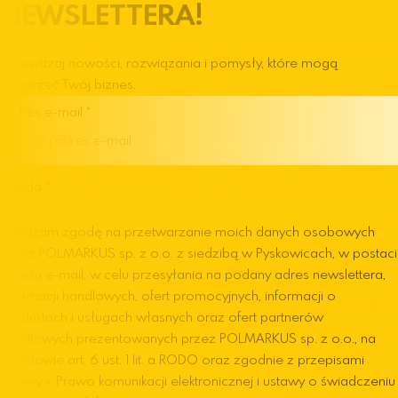
NEWSLETTERA!
Sprawdzaj nowości, rozwiązania i pomysły, które mogą
wesprzeć Twój biznes.
Adres e-mail
Zgoda
Wyrażam zgodę na przetwarzanie moich danych osobowych
przez POLMARKUS sp. z o.o. z siedzibą w Pyskowicach, w postaci
adresu e-mail, w celu przesyłania na podany adres newslettera,
informacji handlowych, ofert promocyjnych, informacji o
produktach i usługach własnych oraz ofert partnerów
handlowych prezentowanych przez POLMARKUS sp. z o.o., na
podstawie art. 6 ust. 1 lit. a RODO oraz zgodnie z przepisami
ustawy – Prawo komunikacji elektronicznej i ustawy o świadczeniu