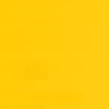
gastronomicznych.
Cukiernie
Pomysły i rozwiązania do budowania nowoczesnej oferty.
Przemysł spożywczy
Import surowców z pierwszej ręki, certyfikowana logistyka i
elastyczność dla produkcji na większą skalę.
Lodziarnie
Niepowtarzalne smaki lodów i wysoka jakość, które przyciągają
klientów.
Oferta
O firmie
Close O firmie
Open O firmie
O FIRMIE