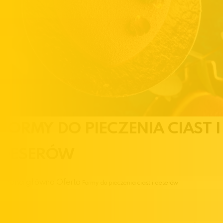
FORMY DO PIECZENIA CIAST I
DESERÓW
Strona główna
Oferta
Formy do pieczenia ciast i deserów