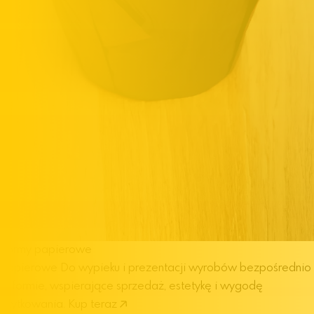
Formy papierowe
papierowe
Do wypieku i prezentacji wyrobów bezpośrednio
w formie, wspierające sprzedaż, estetykę i wygodę
użytkowania.
Kup teraz