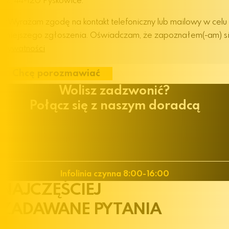
62, 44-120 Pyskowice.
Wyrażam zgodę na kontakt telefoniczny lub mailowy w celu
niniejszego zgłoszenia. Oświadczam, że zapoznałem(-am) s
Prywatności
Chcę porozmawiać
Wolisz zadzwonić?
Połącz się z naszym doradcą
+48 32 30 19 100
Infolinia czynna 8:00-16:00
NAJCZĘŚCIEJ
ZADAWANE
PYTANIA