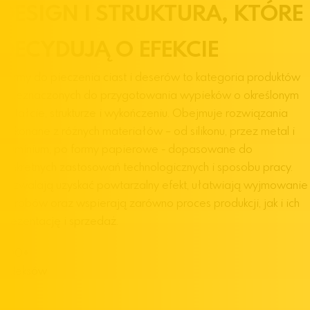
DESIGN I STRUKTURA, KTÓRE
DECYDUJĄ O EFEKCIE
Formy do pieczenia ciast i deserów to kategoria produktów
przeznaczonych do przygotowania wypieków o określonym
kształcie, strukturze i wykończeniu. Obejmuje rozwiązania
wykonane z różnych materiałów – od silikonu, przez metal i
aluminium, po formy papierowe - dopasowane do
konkretnych zastosowań technologicznych i sposobu pracy.
Pozwalają uzyskać powtarzalny efekt, ułatwiają wyjmowanie
wyrobów oraz wspierają zarówno proces produkcji, jak i ich
prezentację i sprzedaż.
800
+
Indeksów
8