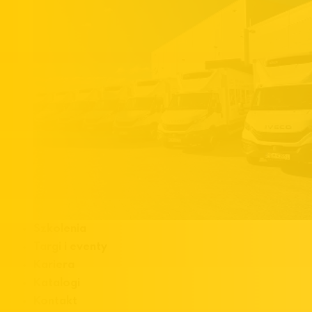
Szkolenia
Targi i eventy
Kariera
Katalogi
Kontakt