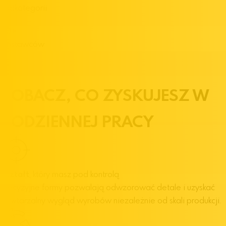
Podkategorii
20
+
Dostawców
ZOBACZ,
CO ZYSKUJESZ
W
CODZIENNEJ PRACY
Kształt
, który masz pod kontrolą
Precyzyjne formy pozwalają odwzorować detale i uzyskać
powtarzalny wygląd wyrobów niezależnie od skali produkcji.