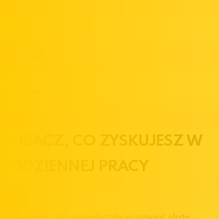
100
+
Indeksów
11
Podkategorii
35
+
Dostawców
ZOBACZ,
CO ZYSKUJESZ
W
CODZIENNEJ PRACY
Elastyczność
, która pozwala szybciej rozwijać ofertę