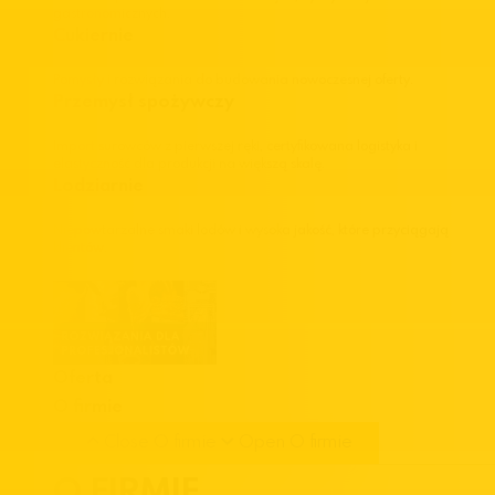
gastronomicznych.
Cukiernie
Pomysły i rozwiązania do budowania nowoczesnej oferty.
Przemysł spożywczy
Import surowców z pierwszej ręki, certyfikowana logistyka i
elastyczność dla produkcji na większą skalę.
Lodziarnie
Niepowtarzalne smaki lodów i wysoka jakość, które przyciągają
klientów.
Oferta
O firmie
Close O firmie
Open O firmie
O FIRMIE