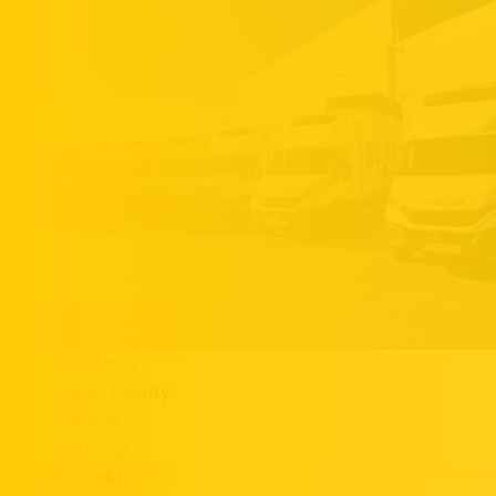
Szkolenia
Targi i eventy
Kariera
Katalogi
Kontakt