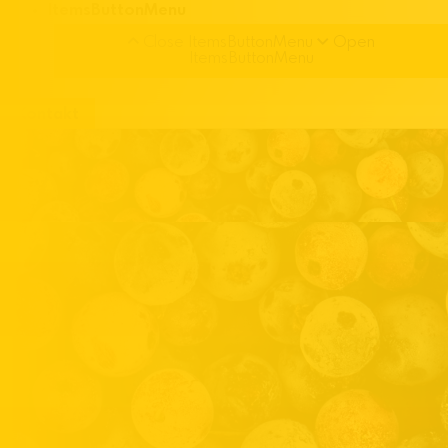
ItemsButtonMenu
Close ItemsButtonMenu
Open
ItemsButtonMenu
Kontakt