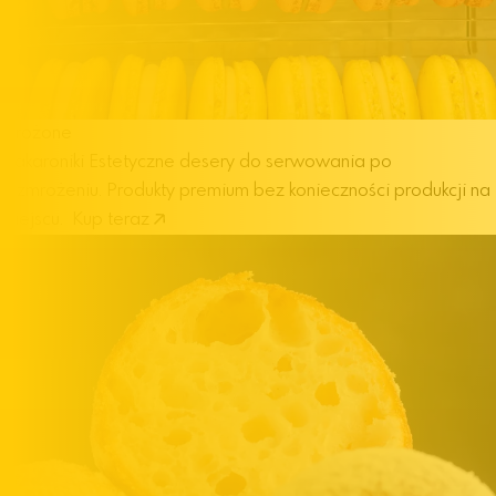
Mrożone
makaroniki
Estetyczne desery do serwowania po
rozmrożeniu. Produkty premium bez konieczności produkcji na
miejscu.
Kup teraz