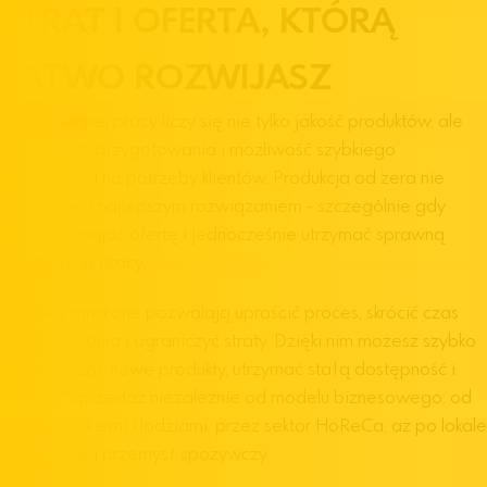
STRAT I OFERTA, KTÓRĄ
ŁATWO ROZWIJASZ
W codziennej pracy liczy się nie tylko jakość produktów, ale
też czas ich przygotowania i możliwość szybkiego
reagowania na potrzeby klientów. Produkcja od zera nie
zawsze jest najlepszym rozwiązaniem - szczególnie gdy
chcesz rozwijać ofertę i jednocześnie utrzymać sprawną
organizację pracy.
Produkty mrożone pozwalają uprościć proces, skrócić czas
przygotowania i ograniczyć straty. Dzięki nim możesz szybko
wprowadzać nowe produkty, utrzymać stałą dostępność i
rozwijać sprzedaż niezależnie od modelu biznesowego: od
piekarni, cukierni i lodziarni, przez sektor HoReCa, aż po lokale
hybrydowe i przemysł spożywczy.