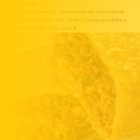
Mrożone ciastka
i drożdżówki
Gotowe do odpieczenia lub rozmrożenia.
Pozwalają szybko uzupełnić ofertę o świeże produkty o
powtarzalnej jakości.
Kup teraz