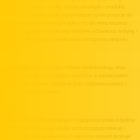
Mrożone pieczywo, ciastka, donuty, przekąski i produkty
gotowe pozwalają szybko wprowadzać nowe pozycje do
oferty bez komplikowania produkcji. Dzięki temu możesz
łatwiej reagować na potrzeby klientów, odświeżać witrynę i
rozwijać sprzedaż bez zwiększania obciążenia zespołu.
Powtarzalność
, która daje stabilny efekt każdego dnia
Jednolity wygląd i stała jakość wyrobów w każdej partii
ułatwiają utrzymanie standardu przy codziennej pracy i
większej liczbie zamówień.
Prostota
, która odciąża zespół i ogranicza ryzyko błędów
Gotowe i półgotowe produkty upraszczają produkcję i
skracają czas przygotowania. Dzięki temu zespół pracuje