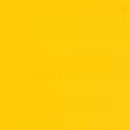
Segmenty
Close Segmenty
Open Segmenty
SEGMENTY
Piekarnie
Powtarzalna jakość produkcji i ciągłość pracy.
HoReCa
Oferta dopasowana do nowoczesnych, hybrydowych modeli lokali