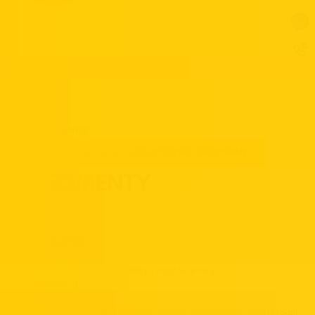
Segmenty
Close Segmenty
Open Segmenty
SEGMENTY
Piekarnie
Powtarzalna jakość produkcji i ciągłość pracy.
HoReCa
Oferta dopasowana do nowoczesnych, hybrydowych modeli lokali