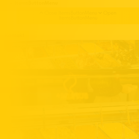
ItemsButtonMenu
Close ItemsButtonMenu
Open
ItemsButtonMenu
Kontakt