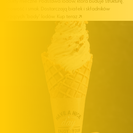
produkty mleczne
Podstawa lodów, która buduje strukturę,
kremowość i smak. Dostarczają białek i składników
tworzących “body” lodów.
Kup teraz