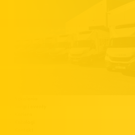
Szkolenia
Targi i eventy
Kariera
Katalogi
Kontakt