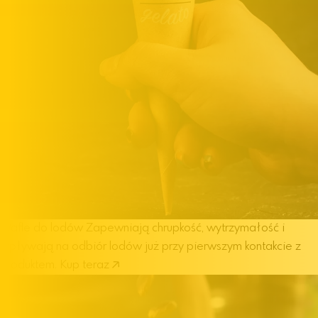
Wafle do lodów
Zapewniają chrupkość, wytrzymałość i
wpływają na odbiór lodów już przy pierwszym kontakcie z
produktem.
Kup teraz