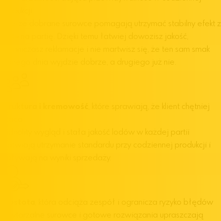
produkcji
Dobrze dobrane surowce pomagają utrzymać stabilny efekt z
partii na partię. Dzięki temu łatwiej dowozisz jakość,
ograniczasz reklamacje i nie martwisz się, że ten sam smak
jednego dnia wyjdzie dobrze, a drugiego już nie.
Struktura i kremowość
, które sprawiają, że klient chętniej
wraca
Jednolity wygląd i stała jakość lodów w każdej partii
ułatwiają utrzymanie standardu przy codziennej produkcji i
wpływają na wyniki sprzedaży.
Prostota
, która odciąża zespół i ogranicza ryzyko błędów
Powtarzalne surowce i gotowe rozwiązania upraszczają