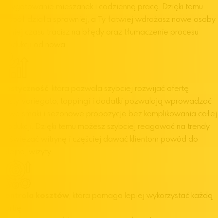
przygotowanie mieszanek i codzienną pracę. Dzięki temu
zespół działa sprawniej, a Ty łatwiej wdrażasz nowe osoby
i mniej czasu tracisz na błędy oraz tłumaczenie procesu
produkcji od nowa.
Elastyczność
, która pozwala szybciej rozwijać ofertę
Pasty, variegato, toppingi i dodatki pozwalają wprowadzać
nowe smaki i sezonowe propozycje bez komplikowania całej
produkcji. Dzięki temu możesz szybciej reagować na trendy,
odświeżać witrynę i częściej dawać klientom powód do
kolejnej wizyty.
Kontrola kosztów
, która pomaga lepiej wykorzystać każdą
partię