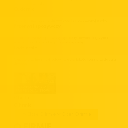
gastronomicznych.
Cukiernie
Pomysły i rozwiązania do budowania nowoczesnej oferty.
Przemysł spożywczy
Import surowców z pierwszej ręki, certyfikowana logistyka i
elastyczność dla produkcji na większą skalę.
Lodziarnie
Niepowtarzalne smaki lodów i wysoka jakość, które przyciągają
klientów.
Oferta
O firmie
Close O firmie
Open O firmie
O FIRMIE