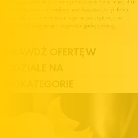
Stabilniejsza produkcja to mniej nieudanych partii, mniej strat
surowca i większa przewidywalność kosztów. Dzięki temu
łatwiej pilnujesz rentowności i ograniczasz sytuacje, w
których błędy produkcyjne po prostu zjadają marżę.
SPRAWDŹ OFERTĘ W
PODZIALE NA
PODKATEGORIE