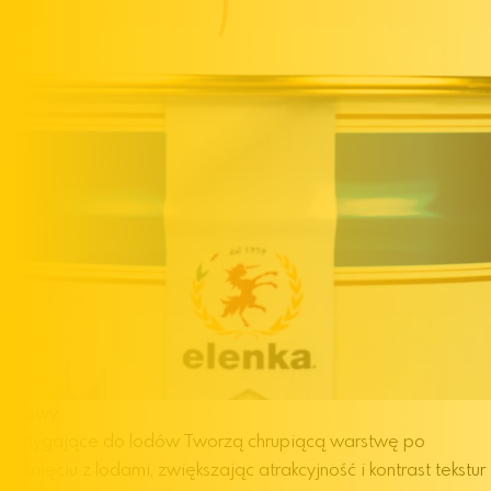
Polewy
zastygające do lodów
Tworzą chrupiącą warstwę po
zetknięciu z lodami, zwiększając atrakcyjność i kontrast tekstur