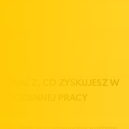
300
+
Indeksów
14
Podkategorii
50
+
Dostawców
ZOBACZ,
CO ZYSKUJESZ
W
CODZIENNEJ PRACY
Powtarzalność
, dająca przewidywalność w codziennej