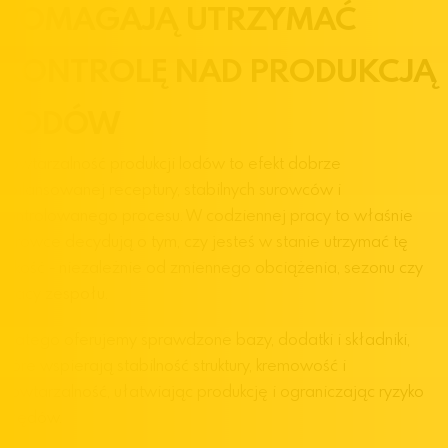
POMAGAJĄ UTRZYMAĆ
KONTROLĘ NAD PRODUKCJĄ
LODÓW
Powtarzalność produkcji lodów to efekt dobrze
zbilansowanej receptury, stabilnych surowców i
kontrolowanego procesu. W codziennej pracy to właśnie
surowce decydują o tym, czy jesteś w stanie utrzymać tę
jakość - niezależnie od zmiennego obciążenia, sezonu czy
pracy zespołu.
Dlatego oferujemy sprawdzone bazy, dodatki i składniki,
które wspierają stabilność struktury, kremowość i
powtarzalność, ułatwiając produkcję i ograniczając ryzyko
błędów.