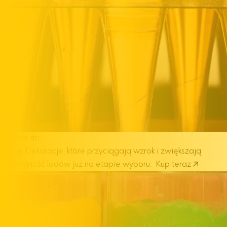
Posypki do
lodów
Dekoracje, które przyciągają wzrok i zwiększają
atrakcyjność lodów już na etapie wyboru.
Kup teraz