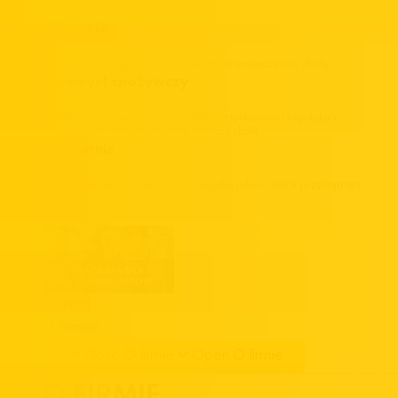
gastronomicznych.
Cukiernie
Pomysły i rozwiązania do budowania nowoczesnej oferty.
Przemysł spożywczy
Import surowców z pierwszej ręki, certyfikowana logistyka i
elastyczność dla produkcji na większą skalę.
Lodziarnie
Niepowtarzalne smaki lodów i wysoka jakość, które przyciągają
klientów.
Oferta
O firmie
Close O firmie
Open O firmie
O FIRMIE