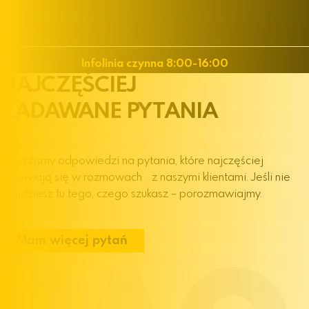
+48 32 30 19 100
Infolinia czynna 8:00-16:00
NAJCZĘŚCIEJ
ZADAWANE
PYTANIA
Zebraliśmy odpowiedzi na pytania, które najczęściej
pojawiają się w rozmowach z naszymi klientami. Jeśli nie
znajdziesz tu tego, czego szukasz – porozmawiajmy.
Mam więcej pytań