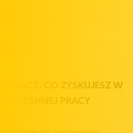
140
+
Indeksów
9
Podkategorii
10
+
Dostawców
ZOBACZ,
CO ZYSKUJESZ
W
CODZIENNEJ PRACY
Bezpieczeństwo
, które chroni Twoje produkty