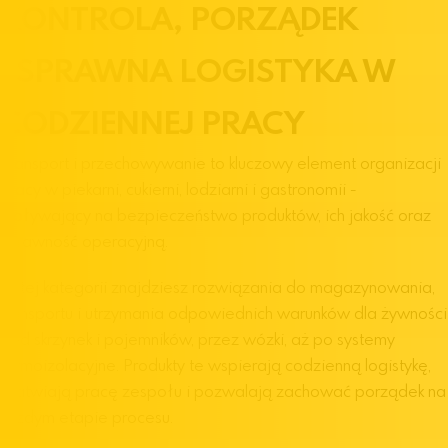
KONTROLA, PORZĄDEK
I SPRAWNA LOGISTYKA W
CODZIENNEJ PRACY
Transport i przechowywanie to kluczowy element organizacji
pracy w piekarni, cukierni, lodziarni i gastronomii -
wpływający na bezpieczeństwo produktów, ich jakość oraz
sprawność operacyjną.
W tej kategorii znajdziesz rozwiązania do magazynowania,
transportu i utrzymania odpowiednich warunków dla żywności
- od skrzynek i pojemników, przez wózki, aż po systemy
termoizolacyjne. Produkty te wspierają codzienną logistykę,
ułatwiają pracę zespołu i pozwalają zachować porządek na
każdym etapie procesu.