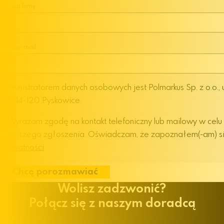
Nazwa firmy
Adres e-mail
Administratorem danych osobowych jest Polmarkus Sp. z o.o., 
62, 44-120 Pyskowice.
Wyrażam zgodę na kontakt telefoniczny lub mailowy w celu
niniejszego zgłoszenia. Oświadczam, że zapoznałem(-am) s
Prywatności
Chcę porozmawiać
Wolisz zadzwonić?
Połącz się z naszym doradcą