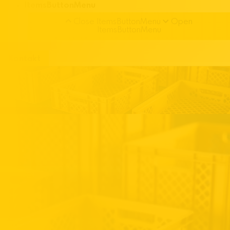
ItemsButtonMenu
Close ItemsButtonMenu
Open
ItemsButtonMenu
Kontakt