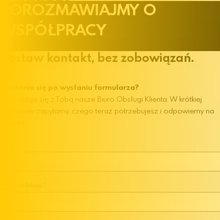
POROZMAWIAJMY
O
WSPÓŁPRACY
Zostaw kontakt, bez zobowiązań.
Co stanie się po wysłaniu formularza?
Skontaktuje się z Tobą nasze Biuro Obsługi Klienta. W krótkiej
rozmowie zapytamy, czego teraz potrzebujesz i odpowiemy na
pytania.
Imię
Numer telefonu