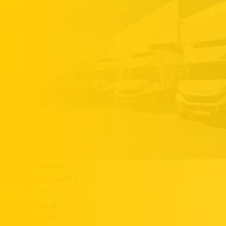
Szkolenia
Targi i eventy
Kariera
Katalogi
Kontakt